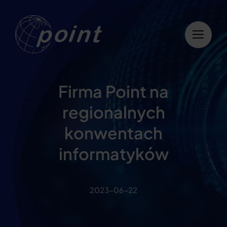
Przejdź
do
zawartości
Firma Point na
regionalnych
konwentach
informatyków
2023-06-22