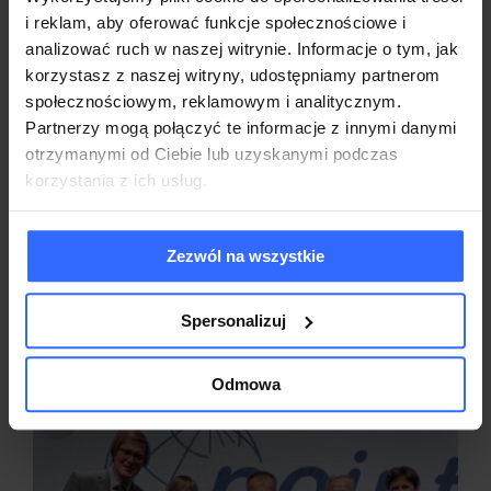
i reklam, aby oferować funkcje społecznościowe i
analizować ruch w naszej witrynie. Informacje o tym, jak
korzystasz z naszej witryny, udostępniamy partnerom
społecznościowym, reklamowym i analitycznym.
Partnerzy mogą połączyć te informacje z innymi danymi
otrzymanymi od Ciebie lub uzyskanymi podczas
korzystania z ich usług.
Może również Ci się
Zezwól na wszystkie
spodobać:
Spersonalizuj
Odmowa