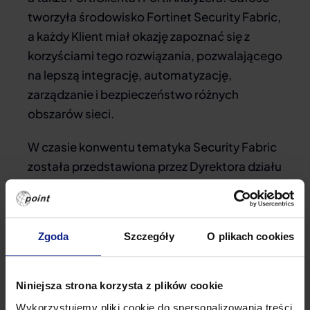
tworzyła środowisko Fortinet Security Fabric,
a każdy Klient miał okazję zapoznać się z
korzyściami tego rozwiązania, pozwalającego
na lepszą integrację, automatyzację,
zarządzanie i bezpieczeństwo różnych
obszarów sieci.
W czasie konwentu tematyka Security Fabric
została przedstawiona przez Dyrektora działu
technicznego firmy Point – Jarosława
Pieńkowskiego.
Zgoda
Szczegóły
O plikach cookies
Niniejsza strona korzysta z plików cookie
Wykorzystujemy pliki cookie do spersonalizowania treści