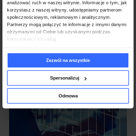
analizować ruch w naszej witrynie. Informacje o tym, jak
minimalizując przestoje i zapewniając ciągłość
korzystasz z naszej witryny, udostępniamy partnerom
działania Państwa firmy. Nasz zespół dba o
społecznościowym, reklamowym i analitycznym.
każdy szczegół, aby wdrożone rozwiązania
Partnerzy mogą połączyć te informacje z innymi danymi
spełniały najwyższe standardy jakości.
otrzymanymi od Ciebie lub uzyskanymi podczas
korzystania z ich usług.
Zezwól na wszystkie
Spersonalizuj
Odmowa