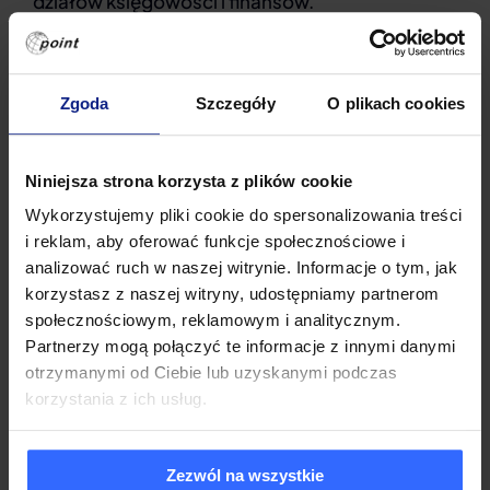
działów księgowości i finansów.
Firma POINT doskonale zdaje sobie sprawę
z tego, iż sukces firmy zależy od zatrudnionej w
Zgoda
Szczegóły
O plikach cookies
niej kadry pracowniczej, dlatego też dobiera
pracowników z wykształceniem odpowiednio
ukierunkowanym do wykonywanej pracy.
Niniejsza strona korzysta z plików cookie
Umożliwia im realizację planów zawodowych
Wykorzystujemy pliki cookie do spersonalizowania treści
poprzez doskonalenie ich umiejętności na
i reklam, aby oferować funkcje społecznościowe i
kursach i szkoleniach podnoszących
analizować ruch w naszej witrynie. Informacje o tym, jak
korzystasz z naszej witryny, udostępniamy partnerom
kwalifikacje i rozszerzających zdobytą już
społecznościowym, reklamowym i analitycznym.
wiedzę. Personel POINT cały czas podnosi
Partnerzy mogą połączyć te informacje z innymi danymi
swoje kwalifikacje zawodowe uczestnicząc
otrzymanymi od Ciebie lub uzyskanymi podczas
w szkoleniach zarówno w Polsce jak i za granicą.
korzystania z ich usług.
Dzięki takiej polityce, firma ma wysoką pozycję
na rynku usług informatycznych.
Zezwól na wszystkie