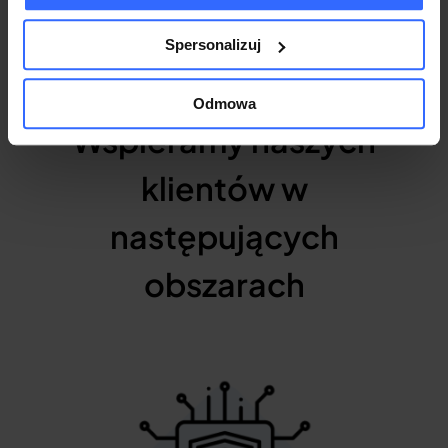
Spersonalizuj
Nasze rozwiązania
Odmowa
Wspieramy naszych
klientów w
następujących
obszarach