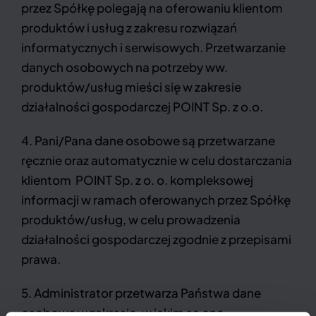
przez Spółkę polegają na oferowaniu klientom
produktów i usług z zakresu rozwiązań
informatycznych i serwisowych. Przetwarzanie
danych osobowych na potrzeby ww.
produktów/usług mieści się w zakresie
działalności gospodarczej POINT Sp. z o.o.
4. Pani/Pana dane osobowe są przetwarzane
ręcznie oraz automatycznie w celu dostarczania
klientom POINT Sp. z o. o. kompleksowej
informacji w ramach oferowanych przez Spółkę
produktów/usług, w celu prowadzenia
działalności gospodarczej zgodnie z przepisami
prawa.
5. Administrator przetwarza Państwa dane
osobowe w zakresie, w jakim są one