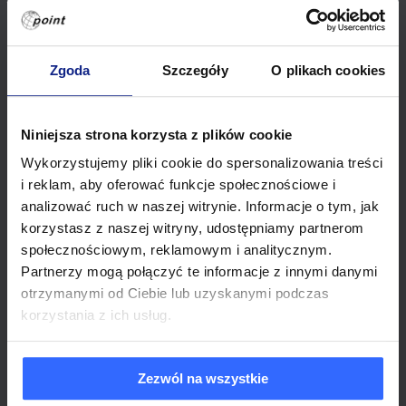
udostępniane przez źródła publicznie – tj.
dostępne na stronach www oraz rejestry
urzędowe (KRS, CEIDG, REGON itp.)
Zgoda
Szczegóły
O plikach cookies
6. W związku z przetwarzaniem Pani/Pana
Niniejsza strona korzysta z plików cookie
danych osobowych przysługuje Pani/Panu
Wykorzystujemy pliki cookie do spersonalizowania treści
prawo do:
i reklam, aby oferować funkcje społecznościowe i
analizować ruch w naszej witrynie. Informacje o tym, jak
– żądania od Administratora dostępu do
korzystasz z naszej witryny, udostępniamy partnerom
Pani/Pana danych osobowych,
społecznościowym, reklamowym i analitycznym.
Partnerzy mogą połączyć te informacje z innymi danymi
– żądania od Administratora sprostowania
otrzymanymi od Ciebie lub uzyskanymi podczas
Pani/Pana danych osobowych,
korzystania z ich usług.
– żądania od Administratora usunięcia
Pani/Pana danych osobowych,
Zezwól na wszystkie