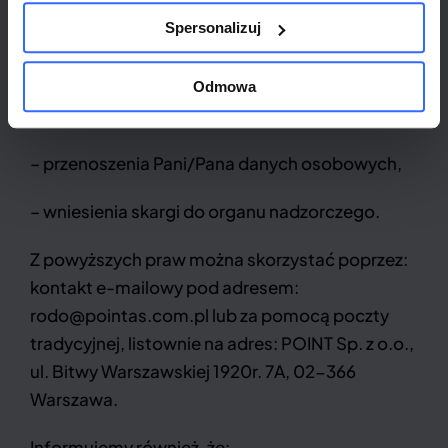
– żądania od Administratora ograniczenia
Spersonalizuj
przetwarzania Pani/Pana danych osobowych,
– wniesienia sprzeciwu wobec przetwarzania
Odmowa
Pani/pana danych osobowych,
– przenoszenia Pani/Pana danych osobowych,
– wniesienia skargi do organu nadzorczego.
Z powyższych praw można skorzystać poprzez:
kontakt e-mailowy pod adresem:
rodo@pointas.com.pl
lub za pomocą poczty
tradycyjnej, listownie na adres: POINT Sp. z o.o.,
ul. Bitwy Warszawskiej 1920r. 7A, 02-366
Warszawa.
Informujemy również, że: