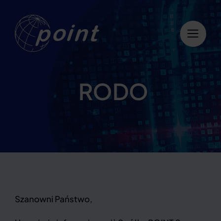
Przejdź
do
zawartości
RODO
Szanowni Państwo,