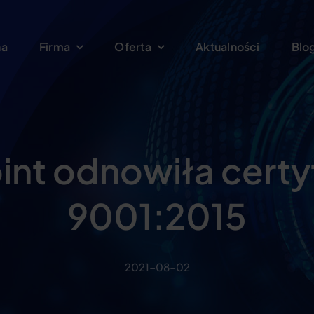
na
Firma
Oferta
Aktualności
Blo
int odnowiła certy
9001:2015
2021-08-02