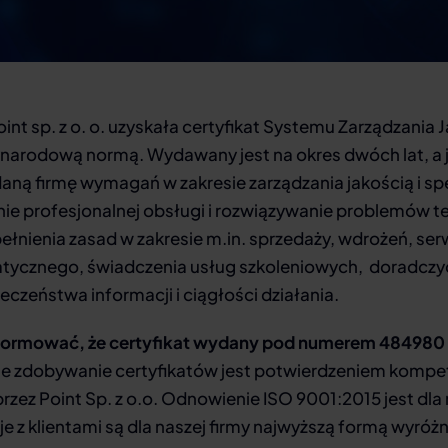
oint sp. z o. o. uzyskała certyfikat Systemu Zarządzania
zynarodową normą. Wydawany jest na okres dwóch lat, a
daną firmę wymagań w zakresie zarządzania jakością i s
nie profesjonalnej obsługi i rozwiązywanie problemów t
łnienia zasad w zakresie m.in. sprzedaży, wdrożeń, serw
ycznego, świadczenia usług szkoleniowych, doradczy
czeństwa informacji i ciągłości działania.
ormować, że certyfikat wydany pod numerem 484980 
e zdobywanie certyfikatów jest potwierdzeniem kompete
przez Point Sp. z o.o. Odnowienie ISO 9001:2015 jest dla 
je z klientami są dla naszej firmy najwyższą formą wyróżn