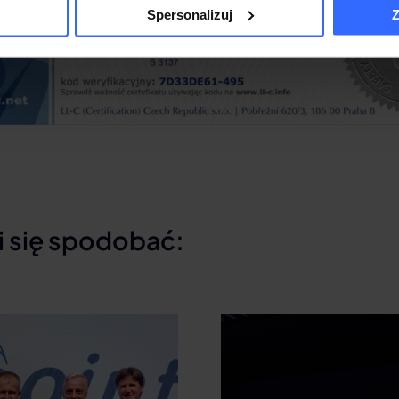
Spersonalizuj
Z
i się spodobać: