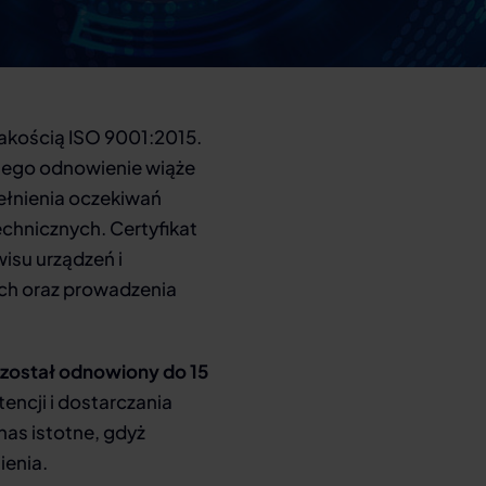
 Jakością ISO 9001:2015.
 jego odnowienie wiąże
pełnienia oczekiwań
echnicznych. Certyfikat
isu urządzeń i
ch oraz prowadzenia
został odnowiony do 15
ncji i dostarczania
nas istotne, gdyż
ienia.