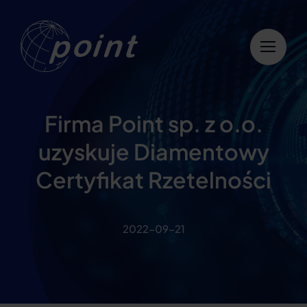
Przejdź
do
zawartości
Firma Point sp. z o.o.
uzyskuje Diamentowy
Certyfikat Rzetelności
2022-09-21