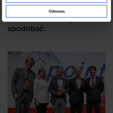
Odmowa
Może również Ci się
spodobać: