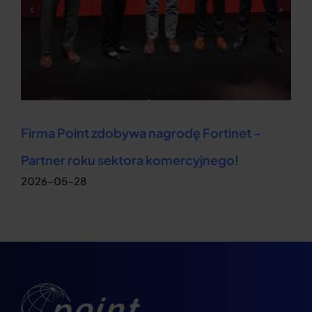
Firma Point zdobywa nagrodę Fortinet –
Partner roku sektora komercyjnego!