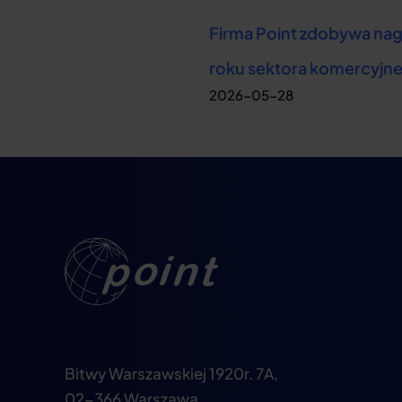
Firma Point zdobywa nag
roku sektora komercyjn
Bitwy Warszawskiej 1920r. 7A,
02-366 Warszawa