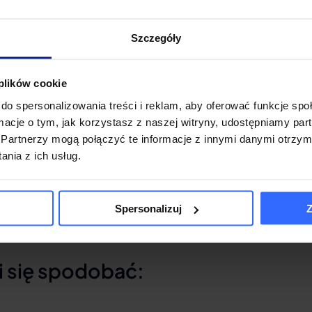
ostarcza przedsiębiorstwom i instytucjom profesjonalne
Szczegóły
a infrastrukturą IT. Najbardziej popularnym i rozpozn
onitorować, administrować, inwentaryzować i zwiększyć
rowadził także usługę SecureTeam, która jest platfor
 plików cookie
ieczeństwa, zgodności z przepisami oraz ochrony zasob
do spersonalizowania treści i reklam, aby oferować funkcje sp
ormacje o tym, jak korzystasz z naszej witryny, udostępniamy p
 jest partnerem biznesowym Axence o najwyższym statusi
Partnerzy mogą połączyć te informacje z innymi danymi otrzym
jlepsza drużyna sprzedaży partnerskiej” jest uwieńczenie
nia z ich usług.
edanych licencji oraz wsparcia świadczonego naszym Kl
Spersonalizuj
Z
i się spodobać: