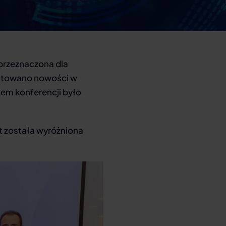
 przeznaczona dla
zentowano nowości w
em konferencji było
nt została wyróżniona