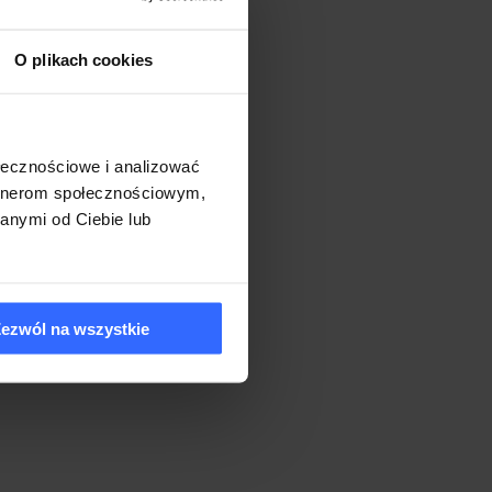
 rozwiązania do
O plikach cookies
awalnym produktem jest
 bezpieczeństwo w sieci.
mą szkoleniową z
ów.
ołecznościowe i analizować
artnerom społecznościowym,
e – Gold. Otrzymanie
anymi od Ciebie lub
m wieloletniej
ientom.
ezwól na wszystkie