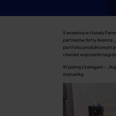
5 września w Hotelu Ferr
partnerów firmy Axence „
portfolio produktowym p
również wręczenie nagró
W jednej z kategorii – „N
statuetką.