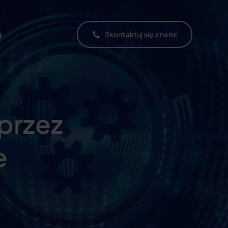
g
Skontaktuj się z nami
przez
e