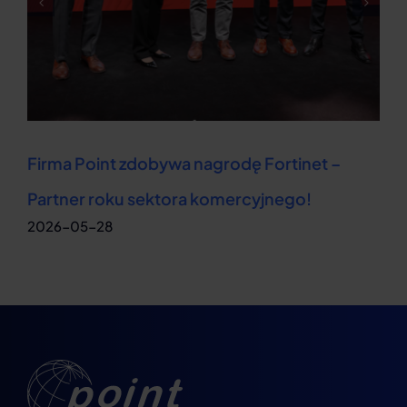
Firma Point zdobywa nagrodę Fortinet –
Partner roku sektora komercyjnego!