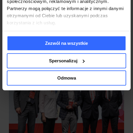
społecznościowym, reklamowym i analitycznym.
Partnerzy mogą połączyć te informacje z innymi danymi
Może również Ci się
otrzymanymi od Ciebie lub uzyskanymi podczas
korzystania z ich usług.
spodobać:
Zezwól na wszystkie
Spersonalizuj
Odmowa