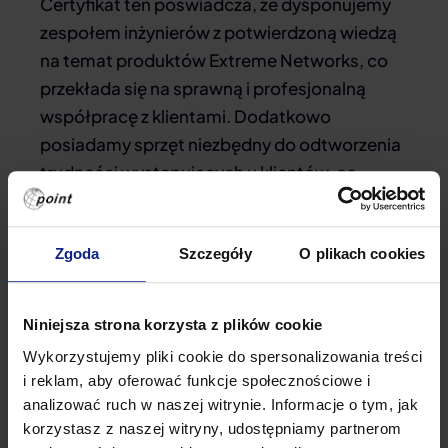
Certyfikat ten poświadcza, że dysponujemy
zespołem inżynierów z potwierdzoną wiedzą
na temat produktów Extreme Networks, co
przekłada się na sprawną i profesjonalną
współpracę z klientami. Dodatkowo
posiadamy sprzęt niezbędny do odtworzenia
trudności występujących u klientów, co
pozwala lepiej przeanalizować indywidualnie
każdy przypadek.
Zgoda
Szczegóły
O plikach cookies
Firma Extreme Networks z główną siedzibą w
Kalifornii w Stanach Zjednoczonych, zajmuje
Niniejsza strona korzysta z plików cookie
się produkcją wysokiej klasy urządzeń
Wykorzystujemy pliki cookie do spersonalizowania treści
sieciowych i zabezpieczeń wykorzystywanych
i reklam, aby oferować funkcje społecznościowe i
w firmach, instytucjach państwowych oraz
analizować ruch w naszej witrynie. Informacje o tym, jak
placówkach edukacyjnych na całym świecie.
korzystasz z naszej witryny, udostępniamy partnerom