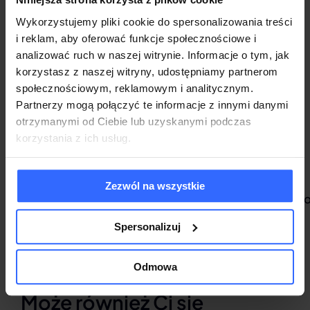
użytkownika.
Wykorzystujemy pliki cookie do spersonalizowania treści
i reklam, aby oferować funkcje społecznościowe i
Należy pamiętać, by regularnie aktualizować
analizować ruch w naszej witrynie. Informacje o tym, jak
system i aplikacje, gdyż samo
korzystasz z naszej witryny, udostępniamy partnerom
oprogramowanie antywirusowe jest obecnie
społecznościowym, reklamowym i analitycznym.
Partnerzy mogą połączyć te informacje z innymi danymi
niewystarczające i wiele ataków ma miejsce
otrzymanymi od Ciebie lub uzyskanymi podczas
właśnie poprzez wykorzystanie luk w
korzystania z ich usług.
software.
Źródło:
Zezwól na wszystkie
https://www.bleepingcomputer.com/news/micro
may-2026-patch-tuesday-fixes-120-
Spersonalizuj
flaws-no-zero-days/
Odmowa
Może również Ci się