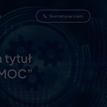
g
Skontaktuj się z nami
 tytuł
AMOC”