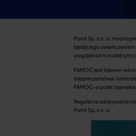
Point Sp. z o. o. ma prz
będącego uwieńczeniem w
urządzeniami mobilnymi
FAMOC jest liderem wśró
bezpieczeństwa i kontrol
FAMOC-a przez największ
Regularne zdobywanie cer
Point Sp. z o. o.