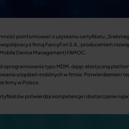
yjemność poinformować o uzyskaniu certyfikatu „Srebrn
spółpracy z firmą FancyFon S.A., producentem rozwiąz
 (Mobile Device Management) FAMOC.
d oprogramowania typu MDM, dając elastyczną platfor
owania urządzeń mobilnych w firmie. Potwierdzeniem te
e firmy w Polsce.
tyfikatów potwierdza kompetencje i dostarczanie najwy